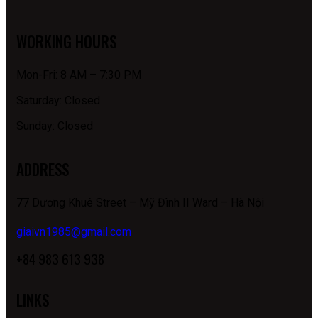
WORKING HOURS
Mon-Fri: 8 AM – 7:30 PM
Saturday: Closed
Sunday: Closed
ADDRESS
77 Dương Khuê Street – Mỹ Đình II Ward – Hà Nội
giaivn1985@gmail.com
+84 983 613 938
LINKS