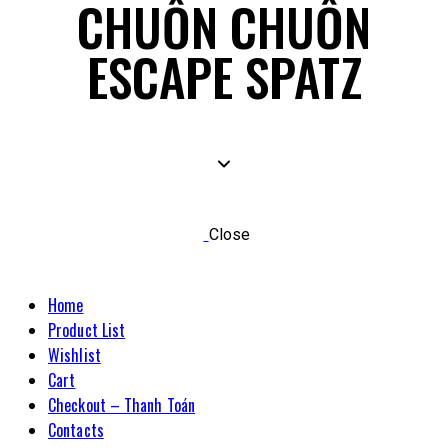
CHUỒN CHUỒN
ESCAPE SPATZ
Close
Home
Product List
Wishlist
Cart
Checkout – Thanh Toán
Contacts