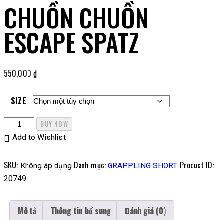
CHUỒN CHUỒN
ESCAPE SPATZ
550,000
₫
SIZE
BUY NOW
Add to Wishlist
SKU:
Danh mục:
Product ID:
Không áp dụng
GRAPPLING SHORT
20749
Mô tả
Thông tin bổ sung
Đánh giá (0)